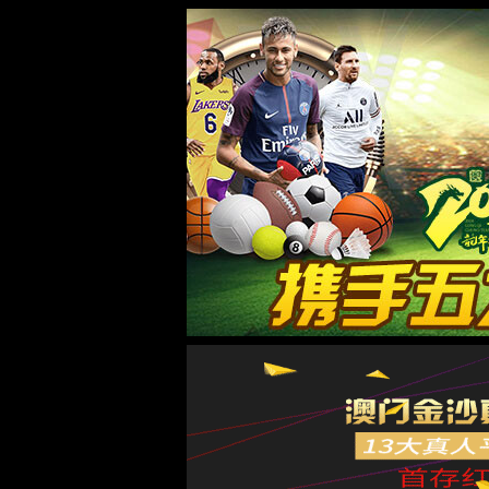
太阳成tyc234cc
首页
产品世界
品牌故事
智能工厂
太阳成tyc234cc视频
招商加盟
服务支持
新闻资讯
联系我们
0578-3186678
购买
请输入搜索关键字