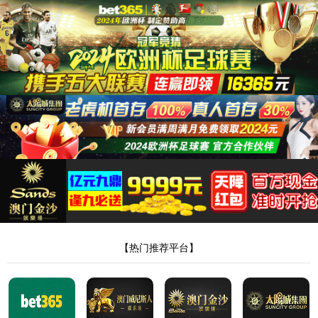
太阳成tyc234cc
首页
产品世界
品牌故事
智能工厂
太阳成tyc234cc视频
招商加盟
服务支持
新闻资讯
联系我们
0578-3186678
购买
请输入搜索关键字