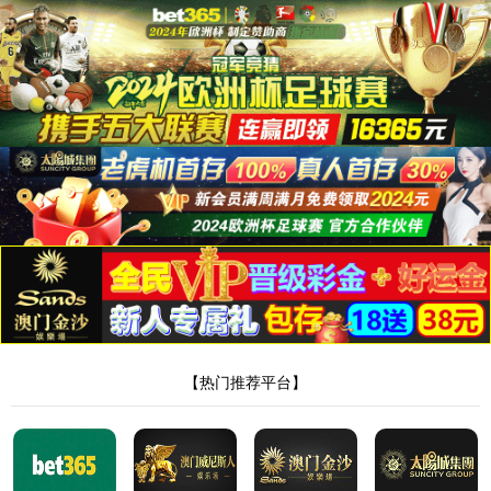
太阳成tyc234cc
首页
产品世界
品牌故事
智能工厂
太阳成tyc234cc视频
招商加盟
服务支持
新闻资讯
联系我们
0578-3186678
购买
请输入搜索关键字